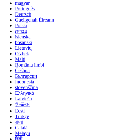
magyar
Português
Deutsch
Gaeilgenah Éireann
Polski
עברית
íslenska
bosanski
Lietuvių
O'zbek
Malti
România limbi
Čeština
Български
Indonesia
slovenščina
Ελληνικά
Latviešu
한국어
Eesti
Türkçe
বাংলা
Català
Melayu
हिंदी