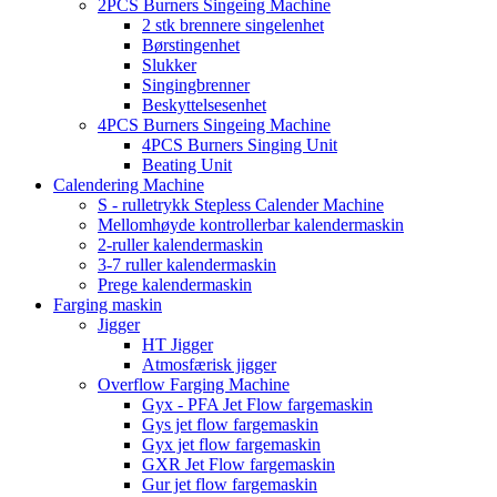
2PCS Burners Singeing Machine
2 stk brennere singelenhet
Børstingenhet
Slukker
Singingbrenner
Beskyttelsesenhet
4PCS Burners Singeing Machine
4PCS Burners Singing Unit
Beating Unit
Calendering Machine
S - rulletrykk Stepless Calender Machine
Mellomhøyde kontrollerbar kalendermaskin
2-ruller kalendermaskin
3-7 ruller kalendermaskin
Prege kalendermaskin
Farging maskin
Jigger
HT Jigger
Atmosfærisk jigger
Overflow Farging Machine
Gyx - PFA Jet Flow fargemaskin
Gys jet flow fargemaskin
Gyx jet flow fargemaskin
GXR Jet Flow fargemaskin
Gur jet flow fargemaskin