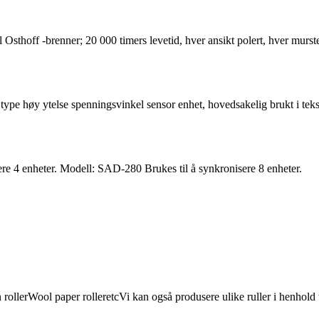
sthoff -brenner; 20 000 timers levetid, hver ansikt polert, hver murstei
ype høy ytelse spenningsvinkel sensor enhet, hovedsakelig brukt i teksti
e 4 enheter. Modell: SAD-280 Brukes til å synkronisere 8 enheter.
 rollerWool paper rolleretcVi kan også produsere ulike ruller i henhold t