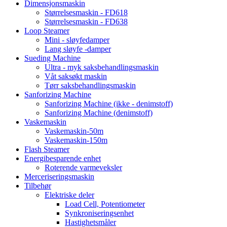
Dimensjonsmaskin
Størrelsesmaskin - FD618
Størrelsesmaskin - FD638
Loop Steamer
Mini - sløyfedamper
Lang sløyfe -damper
Sueding Machine
Ultra - myk saksbehandlingsmaskin
Våt saksøkt maskin
Tørr saksbehandlingsmaskin
Sanforizing Machine
Sanforizing Machine (ikke - denimstoff)
Sanforizing Machine (denimstoff)
Vaskemaskin
Vaskemaskin-50m
Vaskemaskin-150m
Flash Steamer
Energibesparende enhet
Roterende varmeveksler
Merceriseringsmaskin
Tilbehør
Elektriske deler
Load Cell, Potentiometer
Synkroniseringsenhet
Hastighetsmåler