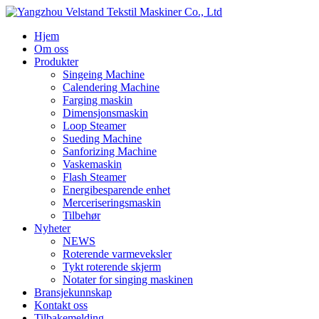
Hjem
Om oss
Produkter
Singeing Machine
Calendering Machine
Farging maskin
Dimensjonsmaskin
Loop Steamer
Sueding Machine
Sanforizing Machine
Vaskemaskin
Flash Steamer
Energibesparende enhet
Merceriseringsmaskin
Tilbehør
Nyheter
NEWS
Roterende varmeveksler
Tykt roterende skjerm
Notater for singing maskinen
Bransjekunnskap
Kontakt oss
Tilbakemelding