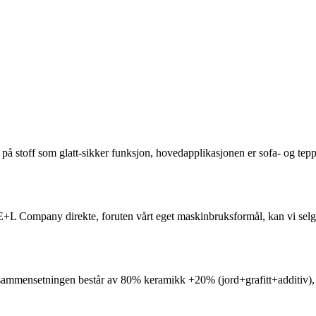
å stoff som glatt-sikker funksjon, hovedapplikasjonen er sofa- og tepp
 E+L Company direkte, foruten vårt eget maskinbruksformål, kan vi selg
 sammensetningen består av 80% keramikk +20% (jord+grafitt+additiv),