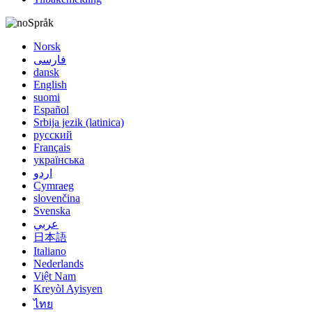
Språk
Norsk
فارسی
dansk
English
suomi
Español
Srbija jezik (latinica)
русский
Français
українська
اردو
Cymraeg
slovenčina
Svenska
عربي
日本語
Italiano
Nederlands
Việt Nam
Kreyòl Ayisyen
ไทย