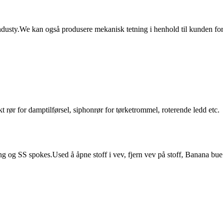
industy.We kan også produsere mekanisk tetning i henhold til kunden for
t rør for damptilførsel, siphonrør for tørketrommel, roterende ledd etc.
ng og SS spokes.Used å åpne stoff i vev, fjern vev på stoff, Banana b